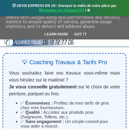
⏱️ DEVIS EXPRESS EN 1H : Envoyez la vidéo de votre pièce par
This site uses cookies from Google to deliver its services
WhatsApp en cliquant ICI
! ♻️
and to analyze traffic. Your IP address and user-agent are
shared with Google along with performance and security
metrics to ensure quality of service, generate usage
statistics, and to detect and address abuse.
LEARN MORE
GOT IT
💡 Coaching Travaux & Tarifs Pro
Vous souhaitez faire vos travaux vous-même mais
vous hésitez sur le matériel ?
Je vous conseille gratuitement
sur le choix de votre
peinture, parquet ou lino.
✅
Économisez :
Profitez de mes tarifs de gros
chez mes fournisseurs.
✅
Qualité :
Accédez aux produits pros
(Seigneurie, Tollens, etc.).
✅
Sans engagement :
Un simple conseil pour
vous aider à réussir.