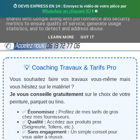
⏱️ DEVIS EXPRESS EN 1H : Envoyez la vidéo de votre pièce par
This site uses cookies from Google to deliver its services
WhatsApp en cliquant ICI
! ♻️
and to analyze traffic. Your IP address and user-agent are
shared with Google along with performance and security
metrics to ensure quality of service, generate usage
statistics, and to detect and address abuse.
LEARN MORE
GOT IT
💡 Coaching Travaux & Tarifs Pro
Vous souhaitez faire vos travaux vous-même mais
vous hésitez sur le matériel ?
Je vous conseille gratuitement
sur le choix de votre
peinture, parquet ou lino.
✅
Économisez :
Profitez de mes tarifs de gros
chez mes fournisseurs.
✅
Qualité :
Accédez aux produits pros
(Seigneurie, Tollens, etc.).
✅
Sans engagement :
Un simple conseil pour
vous aider à réussir.