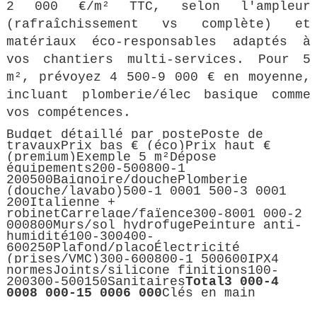
2 000 €/m² TTC, selon l'ampleur
(rafraîchissement vs complète) et
matériaux éco-responsables adaptés à
vos chantiers multi-services. Pour 5
m², prévoyez 4 500-9 000 € en moyenne,
incluant plomberie/élec basique comme
vos compétences.
Budget détaillé par postePoste de
travauxPrix bas € (éco)Prix haut €
(premium)Exemple 5 m²Dépose
équipements200-500800-1
200500Baignoire/douchePlomberie
(douche/lavabo)500-1 0001 500-3 0001
200Italienne +
robinetCarrelage/faïence300-8001 000-2
000800Murs/sol hydrofugePeinture anti-
humidité100-300400-
600250Plafond/placoÉlectricité
(prises/VMC)300-600800-1 500600IPX4
normesJoints/silicone finitions100-
200300-500150Sanitaires
Total
3 000-4
000
8 000-15 000
6 000
Clés en main