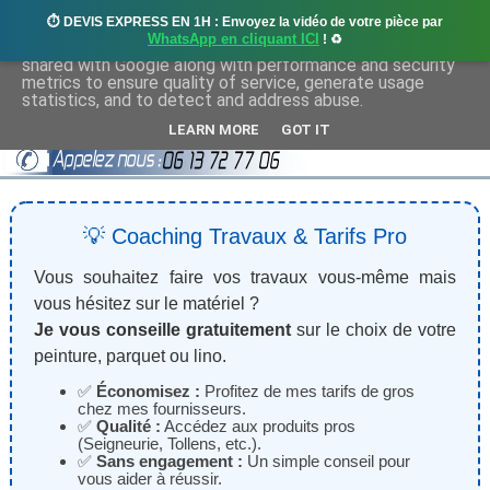
⏱️ DEVIS EXPRESS EN 1H : Envoyez la vidéo de votre pièce par
This site uses cookies from Google to deliver its services
WhatsApp en cliquant ICI
! ♻️
and to analyze traffic. Your IP address and user-agent are
shared with Google along with performance and security
metrics to ensure quality of service, generate usage
statistics, and to detect and address abuse.
LEARN MORE
GOT IT
💡 Coaching Travaux & Tarifs Pro
Vous souhaitez faire vos travaux vous-même mais
vous hésitez sur le matériel ?
Je vous conseille gratuitement
sur le choix de votre
peinture, parquet ou lino.
✅
Économisez :
Profitez de mes tarifs de gros
chez mes fournisseurs.
✅
Qualité :
Accédez aux produits pros
(Seigneurie, Tollens, etc.).
✅
Sans engagement :
Un simple conseil pour
vous aider à réussir.