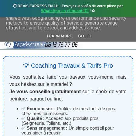
⏱️ DEVIS EXPRESS EN 1H : Envoyez la vidéo de votre pièce par
This site uses cookies from Google to deliver its services
WhatsApp en cliquant ICI
! ♻️
and to analyze traffic. Your IP address and user-agent are
shared with Google along with performance and security
metrics to ensure quality of service, generate usage
statistics, and to detect and address abuse.
LEARN MORE
GOT IT
💡 Coaching Travaux & Tarifs Pro
Vous souhaitez faire vos travaux vous-même mais
vous hésitez sur le matériel ?
Je vous conseille gratuitement
sur le choix de votre
peinture, parquet ou lino.
✅
Économisez :
Profitez de mes tarifs de gros
chez mes fournisseurs.
✅
Qualité :
Accédez aux produits pros
(Seigneurie, Tollens, etc.).
✅
Sans engagement :
Un simple conseil pour
vous aider à réussir.