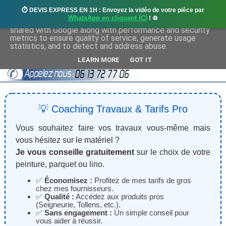
⏱️ DEVIS EXPRESS EN 1H : Envoyez la vidéo de votre pièce par
This site uses cookies from Google to deliver its services
WhatsApp en cliquant ICI
! ♻️
and to analyze traffic. Your IP address and user-agent are
shared with Google along with performance and security
metrics to ensure quality of service, generate usage
statistics, and to detect and address abuse.
LEARN MORE
GOT IT
💡 Coaching Travaux & Tarifs Pro
Vous souhaitez faire vos travaux vous-même mais
vous hésitez sur le matériel ?
Je vous conseille gratuitement
sur le choix de votre
peinture, parquet ou lino.
✅
Économisez :
Profitez de mes tarifs de gros
chez mes fournisseurs.
✅
Qualité :
Accédez aux produits pros
(Seigneurie, Tollens, etc.).
✅
Sans engagement :
Un simple conseil pour
vous aider à réussir.