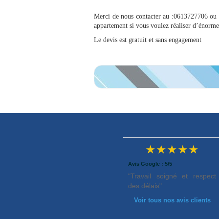
Merci de nous contacter au :0613727706 ou f
appartement si vous voulez réaliser d’énorm
Le devis est gratuit et sans engagement
★★★★★
Avis Google : 5/5
"Travail soigné et respect
des délais"
Voir tous nos avis clients