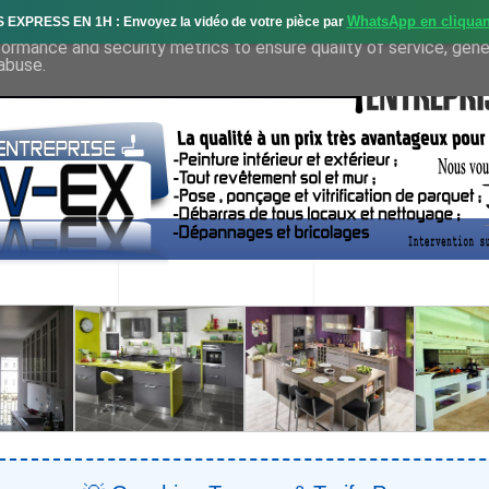
WhatsApp en cliquan
S EXPRESS EN 1H : Envoyez la vidéo de votre pièce par
deliver its services and to analyze traffic. Your IP address and 
formance and security metrics to ensure quality of service, gen
abuse.
OS SERVICES
PROJETS RÉALISÉS
DEMANDE DE DEVIS