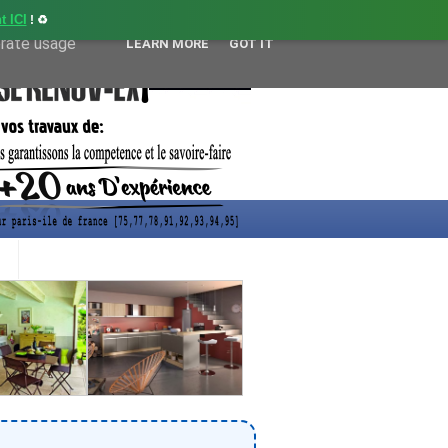
t ICI
! ♻️
user-agent
erate usage
LEARN MORE
GOT IT
CONTACT