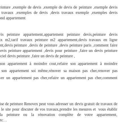
inture ,exemple de devis ,exemple de devis de peinture ,exemple devis 
 travaux ,exemples de devis ,devis travaux exemple ,exemples devis 
fond appartement
s peinture appartement,appartement peinture devis,peinture devis 
ix m2,tarif travaux peinture m2 appartement,devis travaux en ligne 
nt,devis peinture ,devis de peinture ,devis peinture paris ,comment faire 
evis peinture appartement ,devis pour peinture ,faire un devis peinture 
iciel devis peinture ,faire un devis de peinture ,
son appartement à moindre cout,refaire son appartement à moindre 
r son appartement soi même,rénover sa maison pas cher,renover pas 
ver un appartement pas cher,refaire un appartement pas cher,comment 
rise de peinture Renovex peut vous adresser un devis gratuit de travaux de 
e site pour discuter de vos travaux,prendre les mesures et  vous établir 
a peinture ou la rénovation complète de votre appartement, 
,etc…