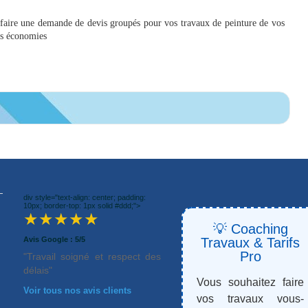
aire une demande de devis groupés pour vos travaux de peinture de vos 
es économies
div style="text-align: center; padding:
10px; border-top: 1px solid #ddd;">
★★★★★
💡 Coaching
Avis Google : 5/5
Travaux & Tarifs
Pro
"Travail soigné et respect des
délais"
Vous souhaitez faire
Voir tous nos avis clients
vos travaux vous-