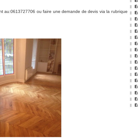
E
E
nt au:0613727706 ou faire une demande de devis via la rubrique
E
E
E
E
E
E
E
E
E
E
E
E
E
E
E
E