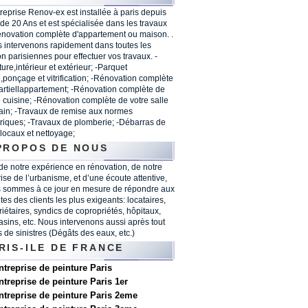
treprise Renov-ex est installée à paris depuis
 de 20 Ans et est spécialisée dans les travaux
énovation complète d'appartement ou maison. .
 intervenons rapidement dans toutes les
on parisiennes pour effectuer vos travaux. -
ure,intérieur et extérieur; -Parquet
,ponçage et vitrification; -Rénovation complète
artiellappartement; -Rénovation complète de
e cuisine; -Rénovation complète de votre salle
ain; -Travaux de remise aux normes
triques; -Travaux de plomberie; -Débarras de
 locaux et nettoyage;
PROPOS DE NOUS
 de notre expérience en rénovation, de notre
rise de l’urbanisme, et d’une écoute attentive,
 sommes à ce jour en mesure de répondre aux
tes des clients les plus exigeants: locataires,
riétaires, syndics de copropriétés, hôpitaux,
sins, etc. Nous intervenons aussi après tout
s de sinistres (Dégâts des eaux, etc.)
RIS-ILE DE FRANCE
ntreprise de peinture Paris
ntreprise de peinture Paris 1er
ntreprise de peinture Paris 2eme