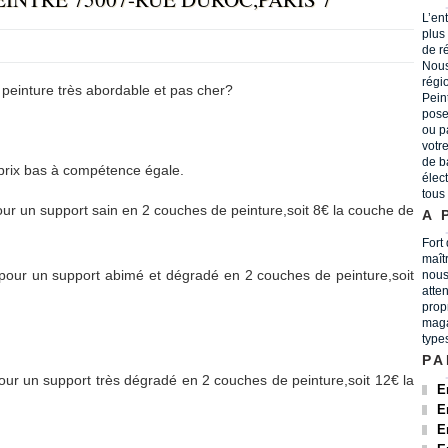
L’en
plus
de r
Nous
régi
ture très abordable et pas cher?
Peint
pose
ou p
votr
de b
prix bas à compétence égale.
élec
tous
our un support sain en 2 couches de peinture,soit 8€ la couche de
A 
Fort
maît
 pour un support abimé et dégradé en 2 couches de peinture,soit
nous
atten
prop
maga
type
PA
our un support très dégradé en 2 couches de peinture,soit 12€ la
E
E
E