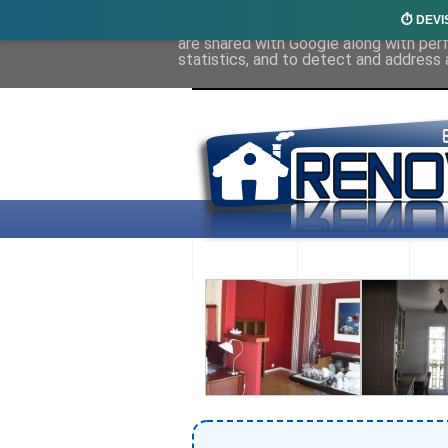
⏱️ DEVI
This site uses cookies from Google to 
are shared with Google along with per
statistics, and to detect and address 
ACCUEIL
RENOVEX
N