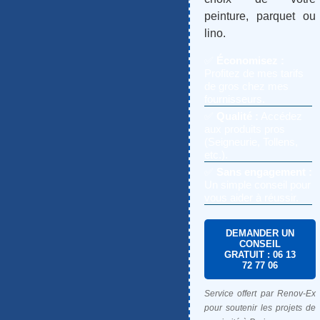
peinture, parquet ou
lino.
✅
Économisez :
Profitez de mes tarifs
de gros chez mes
fournisseurs.
✅
Qualité :
Accédez
aux produits pros
(Seigneurie, Tollens,
etc.).
✅
Sans engagement :
Un simple conseil pour
vous aider à réussir.
DEMANDER UN
CONSEIL
GRATUIT : 06 13
72 77 06
Service offert par Renov-Ex
pour soutenir les projets de