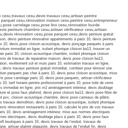
e cesu,travaux cesu,devis travaux cesu,artisan peintre
on parquet cesu,rénovation maison cesu,peintre cesu,entrepreneur
u,pose carrelage cesu,pose lino cesu,rénovation lourde
is peinture chambre cesu,artisan vitrificateur cesu,artisan
su,devis rénovation cesu,pose parquet cesu,
devis peinture gratuit
son, devis peinture rénovation appartements à paris 10, devis peinture
ris 10, devis pose cloison acoustique, devis ponçage parquets à paris
nture immediat en ligne, isolant phonique cloison ba13, trouver un
her paris 10, cloison acoustique chambre, isolant phonique cloison
devis de travaux de reparation maison, devis pose cloison ba13,
ation, revêtement sol et murs paris 10, estimation travaux en ligne,
, devis travaux peinture gratuit immédiat, combien pour rénover une
ation parquets pas cher à paris 10, devis pose cloison acoustique, mise
s pose carrelage paris 10, devis pose parquets, artisan vitrificateur
 10, tarif horaire peintre professionnel à paris 10, pose toile de verre
vis immediat en ligne, prix m2 aménagement intérieur, devis doublage
iture et pose faux plafond, devis pose cloison ba13, devis pose fibre de
sol pvc, cloison acoustique chambre, devis pose carreaux de plâtre,
is travaux demolition, devis pose cloison acoustique, isolant phonique
devis rénovation restaurants à paris 10, calculer le prix de vos travaux
aris 10, devis aménagement intérieur, mise aux normes electriques
ormes electriques, devis doublage placo à paris 10, devis pose faux
loft boutiques à paris 10, devis travaux de l’enduit, travaux de
e, artisan platrier plaquiste, devis travaux de l’enduit fin, devis