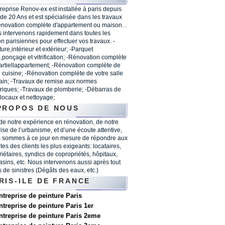
treprise Renov-ex est installée à paris depuis
 de 20 Ans et est spécialisée dans les travaux
énovation complète d'appartement ou maison. .
 intervenons rapidement dans toutes les
on parisiennes pour effectuer vos travaux. -
ure,intérieur et extérieur; -Parquet
,ponçage et vitrification; -Rénovation complète
artiellappartement; -Rénovation complète de
e cuisine; -Rénovation complète de votre salle
ain; -Travaux de remise aux normes
triques; -Travaux de plomberie; -Débarras de
 locaux et nettoyage;
PROPOS DE NOUS
 de notre expérience en rénovation, de notre
rise de l’urbanisme, et d’une écoute attentive,
 sommes à ce jour en mesure de répondre aux
tes des clients les plus exigeants: locataires,
riétaires, syndics de copropriétés, hôpitaux,
sins, etc. Nous intervenons aussi après tout
s de sinistres (Dégâts des eaux, etc.)
RIS-ILE DE FRANCE
ntreprise de peinture Paris
ntreprise de peinture Paris 1er
ntreprise de peinture Paris 2eme