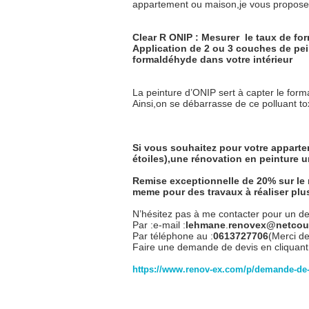
appartement ou maison,je vous propose l
Clear R ONIP : Mesurer
le taux de fo
Application de 2 ou 3 couches de pein
formaldéhyde dans votre intérieur
La peinture d’ONIP sert à capter le form
Ainsi,on se débarrasse de ce polluant t
Si vous souhaitez pour votre appart
étoiles),une rénovation en peinture u
Remise exceptionnelle de 20% sur le
meme pour des travaux à réaliser plus
N’hésitez pas à me contacter pour un dev
Par :e-mail :
lehmane
.
re
novex@netcour
Par téléphone au :
0613727706
(Merci de
Faire une demande de devis en cliquant s
https://www.renov-ex.com/p/demande-de-