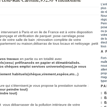
L’en
plus
de r
Nous
régi
Peint
pose
ou p
 intervenant à Paris et en ile de France est à votre disposition
votr
ponçage et vitrification de parquet ;pose carrelage,pose
de b
 de votre salle de bain ;rénovation complète de votre
élec
ppartement ou maison,débarras de tous locaux et nettoyage ;petit
tous
A 
Fort
vos
travaux
en partie ou en totalité avec
maît
els
(
cesu
)
préfinancés
en
papier
et
dématérialisés.
nous
os chèques emploi services universels(cesu),je vous
atten
prop
iement habituels(chèque,virement,espèce,etc...)
maga
type
re qui s’éternisent,je vous propose la prestation suivante :
PA
our peindre tout)
indre tout)
E
E
E
et
vous débarrasser de la pollution intérieure de votre