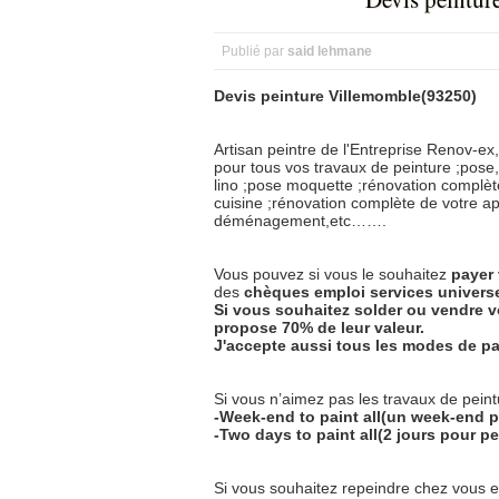
Publié par
said lehmane
Devis peinture Villemomble(93250)
Artisan peintre de l'Entreprise Renov-ex,
pour tous vos travaux de peinture ;pose,
lino ;pose moquette ;rénovation complète
cuisine ;rénovation complète de votre a
déménagement,etc…….
Vous pouvez si vous le souhaitez
payer
des
chèques
emploi
services
univers
Si vous souhaitez solder ou vendre v
propose 70% de leur valeur.
J'accepte aussi tous les modes de pa
Si vous n’aimez pas les travaux de peintu
-Week-end to paint all(un week-end p
-Two days to paint all(2 jours pour pe
Si vous souhaitez repeindre chez vous 