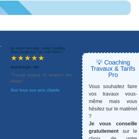
div style="text-align: center; padding:
10px; border-top: 1px solid #ddd;">
★★★★★
💡 Coaching
Avis Google : 5/5
Travaux & Tarifs
Pro
"Travail soigné et respect des
délais"
Vous souhaitez faire
Voir tous nos avis clients
vos travaux vous-
même mais vous
hésitez sur le matériel
?
Je vous conseille
gratuitement
sur le
choix de votre