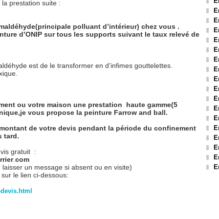
E
a prestation suite :
E
E
rmaldéhyde(principale polluant d’intérieur) chez vous .
E
ture d’ONIP sur tous les supports suivant le taux relevé de
E
E
E
aldéhyde est de le transformer en d’infimes gouttelettes.
E
oxique.
E
E
E
ement ou votre maison une prestation haute gamme(5
E
nique,je vous propose la peinture Farrow and ball.
E
 montant de votre devis pendant la période du confinement
E
 tard.
E
E
is gratuit :
E
rier
.
com
 laisser un message si absent ou en visite)
E
ur le lien ci-dessous:
devis.html