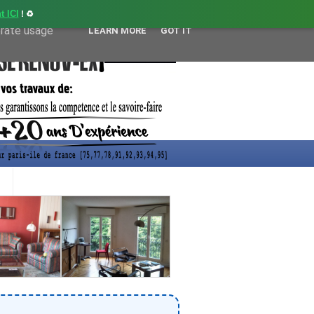
t ICI
! ♻️
user-agent
erate usage
LEARN MORE
GOT IT
CONTACT