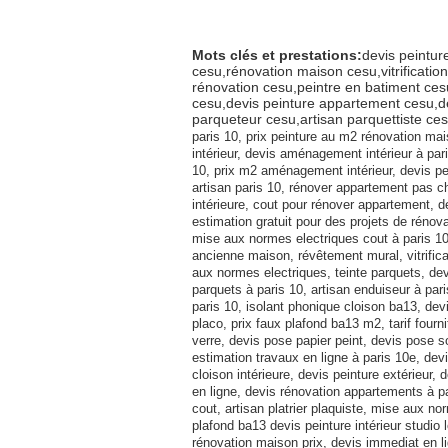
Mots clés et prestations:
devis peintur
cesu,rénovation maison cesu,vitrificati
rénovation cesu,peintre en batiment ces
cesu,devis peinture appartement cesu,dev
parqueteur cesu,artisan parquettiste ce
paris 10, prix peinture au m2 rénovation mai
intérieur, devis aménagement intérieur à pa
10, prix m2 aménagement intérieur, devis pei
artisan paris 10, rénover appartement pas c
intérieure, cout pour rénover appartement, 
estimation gratuit pour des projets de rénov
mise aux normes electriques cout à paris 10
ancienne maison, révêtement mural, vitrific
aux normes electriques, teinte parquets, devi
parquets à paris 10, artisan enduiseur à paris
paris 10, isolant phonique cloison ba13, de
placo, prix faux plafond ba13 m2, tarif fourn
verre, devis pose papier peint, devis pose 
estimation travaux en ligne à paris 10e, dev
cloison intérieure, devis peinture extérieur, 
en ligne, devis rénovation appartements à p
cout, artisan platrier plaquiste, mise aux n
plafond ba13 devis peinture intérieur studio 
rénovation maison prix, devis immediat en lign