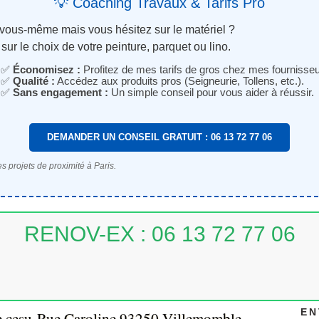
💡 Coaching Travaux & Tarifs Pro
 vous-même mais vous hésitez sur le matériel ?
sur le choix de votre peinture, parquet ou lino.
✅
Économisez :
Profitez de mes tarifs de gros chez mes fournisseu
✅
Qualité :
Accédez aux produits pros (Seigneurie, Tollens, etc.).
✅
Sans engagement :
Un simple conseil pour vous aider à réussir.
DEMANDER UN CONSEIL GRATUIT : 06 13 72 77 06
s projets de proximité à Paris.
RENOV-EX : 06 13 72 77 06
EN
e cesu-Rue Caroline,93250 Villemomble