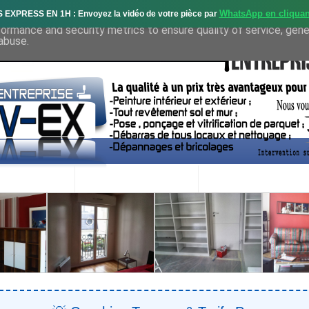
WhatsApp en cliquan
S EXPRESS EN 1H : Envoyez la vidéo de votre pièce par
deliver its services and to analyze traffic. Your IP address and 
formance and security metrics to ensure quality of service, gen
abuse.
OS SERVICES
PROJETS RÉALISÉS
DEMANDE DE DEVIS