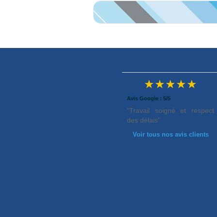
★★★★★
Avis Google : 5/5
"Travail soigné et respect
des délais"
Voir tous nos avis clients