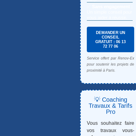
✅
Sans engagement :
Un simple conseil pour
vous aider à réussir.
DEMANDER UN
CONSEIL
GRATUIT : 06 13
72 77 06
Service offert par Renov-Ex
pour soutenir les projets de
proximité à Paris.
💡 Coaching
Travaux & Tarifs
Pro
Vous souhaitez faire
vos travaux vous-