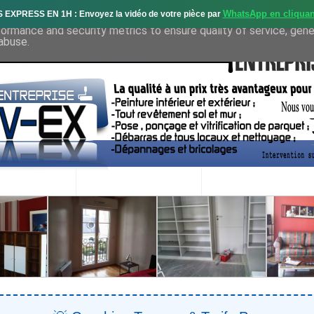
WhatsApp en cliquan
S EXPRESS EN 1H : Envoyez la vidéo de votre pièce par
deliver its services and to analyze traffic. Your IP address and 
formance and security metrics to ensure quality of service, gen
abuse.
OS SERVICES
PROJETS RÉALISÉS
DEMANDE DE DEVIS