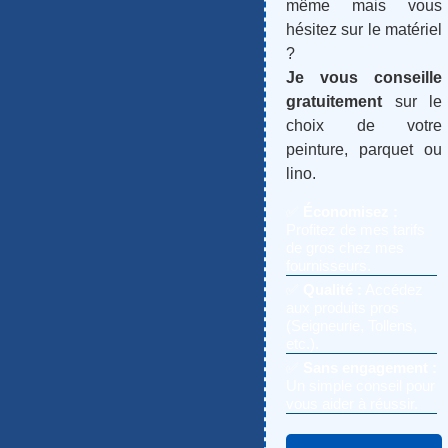
même mais vous
hésitez sur le matériel
?
Je vous conseille
gratuitement
sur le
choix de votre
peinture, parquet ou
lino.
✅
Économisez :
Profitez de mes tarifs
de gros chez mes
fournisseurs.
✅
Qualité :
Accédez
aux produits pros
(Seigneurie, Tollens,
etc.).
✅
Sans engagement :
Un simple conseil pour
vous aider à réussir.