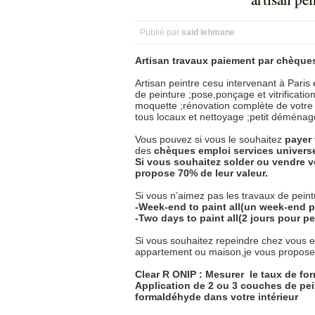
Publié par
said lehmane
Artisan travaux paiement par chèques
Artisan peintre cesu intervenant à Paris 
de peinture ;pose,ponçage et vitrificati
moquette ;rénovation complète de votre 
tous locaux et nettoyage ;petit démén
Vous pouvez si vous le souhaitez
payer
des
chèques
emploi
services
univers
Si vous souhaitez solder ou vendre v
propose 70% de leur valeur.
Si vous n’aimez pas les travaux de peintu
-Week-end to paint all(un week-end p
-Two days to paint all(2 jours pour pe
Si vous souhaitez repeindre chez vous 
appartement ou maison,je vous propose l
Clear R ONIP : Mesurer
le taux de fo
Application de 2 ou 3 couches de pein
formaldéhyde dans votre intérieur