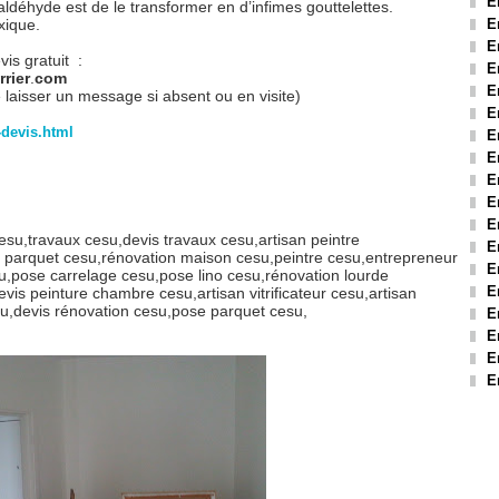
E
aldéhyde est de le transformer en d’infimes gouttelettes.
oxique.
E
E
is gratuit :
E
rier
.
com
E
 laisser un message si absent ou en visite)
E
devis.html
E
E
E
E
E
cesu,travaux cesu,devis travaux cesu,artisan peintre
E
on parquet cesu,rénovation maison cesu,peintre cesu,entrepreneur
E
u,pose carrelage cesu,pose lino cesu,rénovation lourde
E
is peinture chambre cesu,artisan vitrificateur cesu,artisan
su,devis rénovation cesu,pose parquet cesu,
E
E
E
E