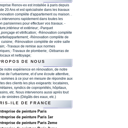
treprise Renov-ex est installée à paris depuis
 de 20 Ans et est spécialisée dans les travaux
énovation complète d'appartement ou maison. .
 intervenons rapidement dans toutes les
on parisiennes pour effectuer vos travaux. -
ure,intérieur et extérieur; -Parquet
,ponçage et vitrification; -Rénovation complète
artiellappartement; -Rénovation complète de
e cuisine; -Rénovation complète de votre salle
ain; -Travaux de remise aux normes
triques; -Travaux de plomberie; -Débarras de
 locaux et nettoyage;
PROPOS DE NOUS
 de notre expérience en rénovation, de notre
rise de l’urbanisme, et d’une écoute attentive,
 sommes à ce jour en mesure de répondre aux
tes des clients les plus exigeants: locataires,
riétaires, syndics de copropriétés, hôpitaux,
sins, etc. Nous intervenons aussi après tout
s de sinistres (Dégâts des eaux, etc.)
RIS-ILE DE FRANCE
ntreprise de peinture Paris
ntreprise de peinture Paris 1er
ntreprise de peinture Paris 2eme