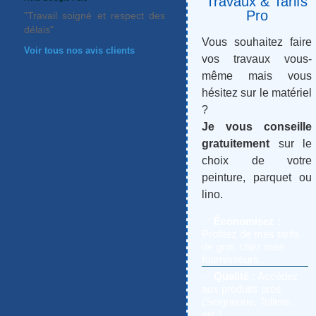
Travaux & Tarifs
Pro
"Travail soigné et respect des
délais"
Vous souhaitez faire
Voir tous nos avis clients
vos travaux vous-
même mais vous
hésitez sur le matériel
?
Je vous conseille
gratuitement
sur le
choix de votre
peinture, parquet ou
lino.
✅
Économisez :
Profitez de mes tarifs
de gros chez mes
fournisseurs.
✅
Qualité :
Accédez
aux produits pros
(Seigneurie, Tollens,
etc.).