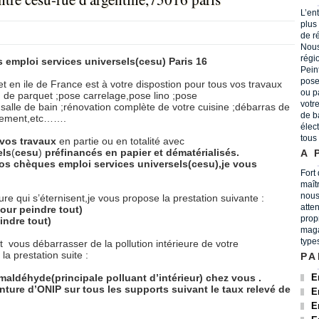
L’en
plus
de r
Nous
régi
 emploi services universels(cesu) Paris 16
Peint
pose
et en ile de France est à votre dispostion pour tous vos travaux
ou p
on de parquet ;pose carrelage,pose lino ;pose
votr
salle de bain ;rénovation complète de votre cuisine ;débarras de
de b
agement,etc…….
élec
tous
vos
travaux
en partie ou en totalité avec
els
(
cesu
)
préfinancés
en
papier
et
dématérialisés.
A 
os chèques emploi services universels(cesu),je vous
Fort
maît
nous
re qui s’éternisent,je vous propose la prestation suivante :
atten
our peindre tout)
prop
indre tout)
maga
type
et
vous débarrasser de la pollution intérieure de votre
a prestation suite :
PA
rmaldéhyde(principale polluant d’intérieur) chez vous .
E
ture d’ONIP sur tous les supports suivant le taux relevé de
E
E