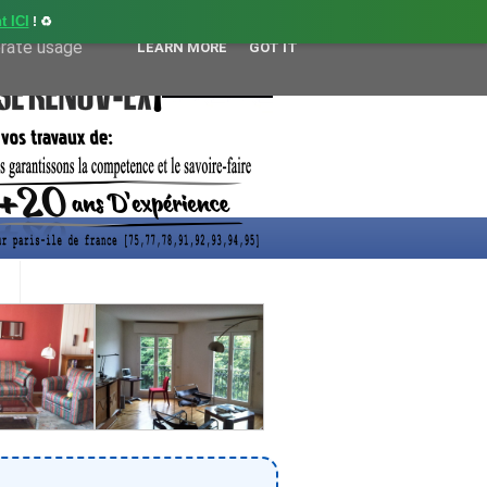
t ICI
! ♻️
user-agent
erate usage
LEARN MORE
GOT IT
CONTACT