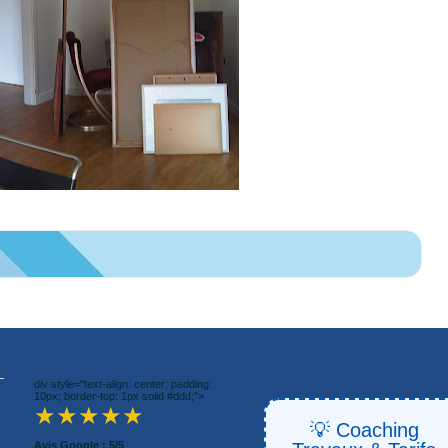
div style="text-align: center; padding:
10px; border-top: 1px solid #ddd;">
★★★★★
💡 Coaching
Avis Google : 5/5