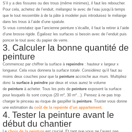
S’il y a des fissures ou des trous (même minimes), il faut les reboucher.
Pour cela, achetez de l’enduit, mélangez le avec de l’eau jusqu’à temps
que le tout ressemble à de la pâte à modeler puis introduisez le mélange
dans les trous à l’aide d’une spatule.
Si vous constatez que l’ancienne peinture s’écaille, il faut la retirer à l’aide
d’une brosse rigide. Égalisez les surfaces si besoin avec de l’enduit puis
poncer le tout avec du papier de verre.
3. Calculer la bonne quantité de
peinture
Commencez par chiffrer la surface à
repeindre
: hauteur x largeur x
longueur. Cela vous donnera la
surface totale
. Considérez qu’il faut au
moins deux couches pour que la
peinture
accroche aux murs. Multipliez
donc la
surface à peindre
par deux et vous aurez le volume
de
peinture
à acheter. Tous les pots de
peinture
exposent la surface
pour lesquels ils sont conçus (20 m², 30 m²…). Pensez à ne pas trop
charger le pinceau au risque de gaspiller la
peinture
. Truster vous donne
une estimation du
coût de la repeinte d’un appartement.
4. Tester la peinture avant le
début du chantier
Le
choix de la
peinture
est crucial. Et tant que vous ne l’aurez pas