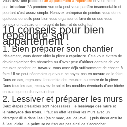
Vous avez une
pièce
ou
un
appartement
à
repeindre
et vous n’êtes
pas
bricoleur
? A première vue cela peut vous paraître insurmontable et
pourtant c’est assez simple.
Renovex entreprise de peinture
vous donne
quelques conseils pour bien vous organiser et faire de ce que vous
pensiez un calvaire un moment de loisir et de détente !
10 conseils pour bien
repeindre son
appartement :
1. Bien préparer son chantier
Idéalement, vous devez vider la pièce à
repeindre
. Cela vous évitera de
devoir enjamber des obstacles ou d’avoir peur d’abîmer certains de vos
meubles pendant les
travaux
. Vous avez déjà suffisamment de choses à
faire ! Il se peut néanmoins que vous ne soyez pas en mesure de le faire.
Dans ce cas, regroupez l’ensemble des meubles au centre de la pièce.
Dans tous les cas, recouvrez le sol et les meubles éventuels d’une bâche
en plastique ou d’un vieux drap.
2. Lessiver et préparer les murs
Deux étapes préalables sont nécessaires : le
lessivage des murs
et
le
nettoyage des trous
. Il faut en effet lessiver les murs avec un
détergent dilué dans l’eau (saint marc, eau de javel…) puis rincer ensuite
à l’eau claire. La
peinture
ne risquera pas ainsi de s’accrocher.