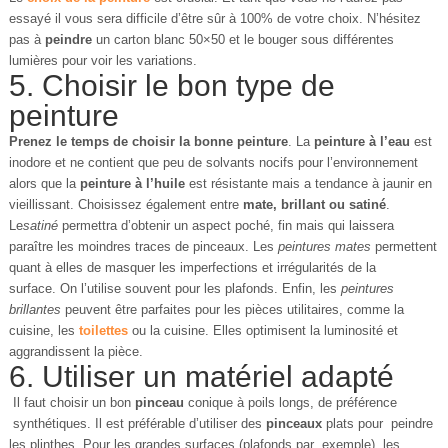
essayé il vous sera difficile d’être sûr à 100% de votre choix. N’hésitez
pas à
peindre
un carton blanc 50×50 et le bouger sous différentes
lumières pour voir les variations.
5. Choisir le bon type de
peinture
Prenez le temps de choisir la bonne peinture
. La
peinture à l’eau
est
inodore et ne contient que peu de solvants nocifs pour l’environnement
alors que la
peinture à l’huile
est résistante mais a tendance à jaunir en
vieillissant. Choisissez également entre
mate, brillant ou satiné
.
Le
satiné
permettra d’obtenir un aspect poché, fin mais qui laissera
paraître les moindres traces de pinceaux. Les
peintures mates
permettent
quant à elles de masquer les imperfections et irrégularités de la
surface. On l’utilise souvent pour les plafonds. Enfin, les
peintures
brillantes
peuvent être parfaites pour les pièces utilitaires, comme la
cuisine, les
toilettes
ou la cuisine. Elles optimisent la luminosité et
aggrandissent la pièce.
6. Utiliser un matériel adapté
Il faut choisir un bon
pinceau
conique à poils longs, de préférence
synthétiques. Il est préférable d’utiliser des
pinceaux
plats pour peindre
les plinthes. Pour les grandes surfaces (plafonds par exemple), les