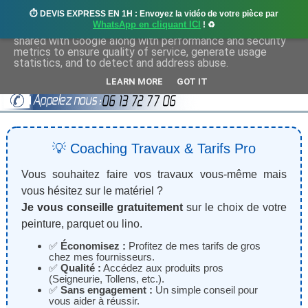
⏱️ DEVIS EXPRESS EN 1H : Envoyez la vidéo de votre pièce par
This site uses cookies from Google to deliver its services
WhatsApp en cliquant ICI
! ♻️
and to analyze traffic. Your IP address and user-agent are
shared with Google along with performance and security
metrics to ensure quality of service, generate usage
statistics, and to detect and address abuse.
LEARN MORE
GOT IT
💡 Coaching Travaux & Tarifs Pro
Vous souhaitez faire vos travaux vous-même mais
vous hésitez sur le matériel ?
Je vous conseille gratuitement
sur le choix de votre
peinture, parquet ou lino.
✅
Économisez :
Profitez de mes tarifs de gros
chez mes fournisseurs.
✅
Qualité :
Accédez aux produits pros
(Seigneurie, Tollens, etc.).
✅
Sans engagement :
Un simple conseil pour
vous aider à réussir.