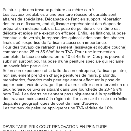
Peintre : prix des travaux peinture au mètre carré.
Les travaux préalables à une peinture réussie et durable sont
affaires de spécialiste. Décapage de l’ancien support, réparation
des trous et fissures, enduit, lissage représentent des étapes de
préparation indispensables. La pose de peinture elle-même est
délicate et exige une exécution efficace. Enfin, les finitions, la pose
éventuelle de vernis, la repose des quincailleries sont des phases
finales où l’expertise de l’artisan a aussi son importance.
Pour des travaux de rafraîchissement (lessivage et double couche)
compter entre 25 et 35 €/m² hors TVA. Pour une intervention
complète, le taux se situera entre 40 et 45 €/m². Ces prix peuvent
subir un surcoût pour la pose d’une peinture spéciale qui réclame
un savoir faire particulier.
Selon son expérience et la taille de son entreprise, l’artisan peintre,
non seulement prend en charge peintures de murs, plafonds,
menuiseries, façades mais peut également effectuer la pose de
papier peint, voir de vitrage. Il peut alors chiffrer son intervention en
taux horaire, celui-ci se situant dans une fourchette de 20-45 €/h
hors TVA. Les écarts ne tiennent pas uniquement à la spécificité
des travaux mais aussi à la région de l’artisan car il existe de réelles
disparités géographiques de coût de main d’œuvre.
Les travaux de peinture appliquent une TVA réduite de 10%.
DEVIS TARIF PRIX COUT RENOVATION EN PEINTURE