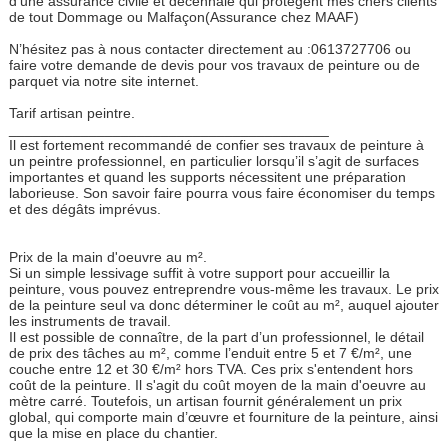
d’une assurance civile et décennale qui protègent mes chers clients
de tout Dommage ou Malfaçon(Assurance chez MAAF)
N’hésitez pas à nous contacter directement au :0613727706 ou
faire votre demande de devis pour vos travaux de peinture ou de
parquet via notre site internet.
Tarif artisan peintre.
________________________________________
Il est fortement recommandé de confier ses travaux de peinture à
un peintre professionnel, en particulier lorsqu’il s’agit de surfaces
importantes et quand les supports nécessitent une préparation
laborieuse. Son savoir faire pourra vous faire économiser du temps
et des dégâts imprévus.
Prix de la main d'oeuvre au m².
Si un simple lessivage suffit à votre support pour accueillir la
peinture, vous pouvez entreprendre vous-même les travaux. Le prix
de la peinture seul va donc déterminer le coût au m², auquel ajouter
les instruments de travail.
Il est possible de connaître, de la part d’un professionnel, le détail
de prix des tâches au m², comme l’enduit entre 5 et 7 €/m², une
couche entre 12 et 30 €/m² hors TVA. Ces prix s'entendent hors
coût de la peinture. Il s'agit du coût moyen de la main d'oeuvre au
mètre carré. Toutefois, un artisan fournit généralement un prix
global, qui comporte main d’œuvre et fourniture de la peinture, ainsi
que la mise en place du chantier.