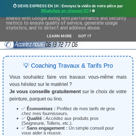
⏱️ DEVIS EXPRESS EN 1H : Envoyez la vidéo de votre pièce par
This site uses cookies from Google to deliver its services
WhatsApp en cliquant ICI
! ♻️
and to analyze traffic. Your IP address and user-agent are
shared with Google along with performance and security
metrics to ensure quality of service, generate usage
statistics, and to detect and address abuse.
LEARN MORE
GOT IT
💡 Coaching Travaux & Tarifs Pro
Vous souhaitez faire vos travaux vous-même mais
vous hésitez sur le matériel ?
Je vous conseille gratuitement
sur le choix de votre
peinture, parquet ou lino.
✅
Économisez :
Profitez de mes tarifs de gros
chez mes fournisseurs.
✅
Qualité :
Accédez aux produits pros
(Seigneurie, Tollens, etc.).
✅
Sans engagement :
Un simple conseil pour
vous aider à réussir.