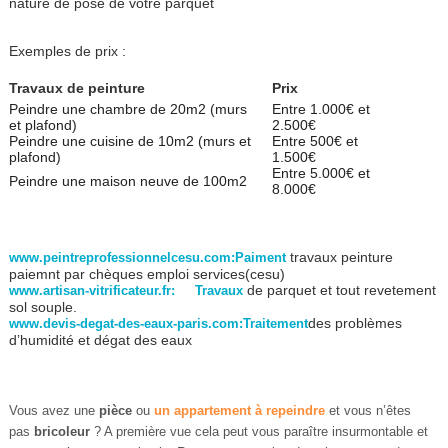
nature de pose de votre parquet
Exemples de prix :
Travaux de peinture
Prix
Peindre une chambre de 20m2 (murs
Entre 1.000€ et
et plafond)
2.500€
Peindre une cuisine de 10m2 (murs et
Entre 500€ et
plafond)
1.500€
Entre 5.000€ et
Peindre une maison neuve de 100m2
8.000€
travaux peinture
www.peintreprofessionnelcesu.com:Paiment
paiemnt par chèques emploi services(cesu)
de parquet et tout revetement
www.artisan-vitrificateur.fr: Travaux
sol souple.
des problèmes
www.devis-degat-des-eaux-paris.com:Traitement
d’humidité et dégat des eaux
Vous avez une
pièce
ou
un
appartement
à
repeindre
et vous n’êtes
pas
bricoleur
? A première vue cela peut vous paraître insurmontable et