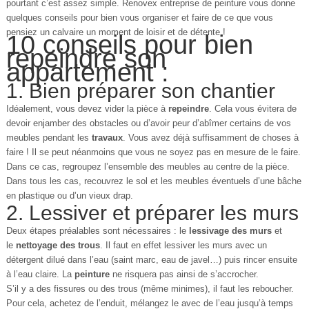
pourtant c’est assez simple.
Renovex entreprise de peinture
vous donne
quelques conseils pour bien vous organiser et faire de ce que vous
pensiez un calvaire un moment de loisir et de détente !
10 conseils pour bien
repeindre son
appartement :
1. Bien préparer son chantier
Idéalement, vous devez vider la pièce à
repeindre
. Cela vous évitera de
devoir enjamber des obstacles ou d’avoir peur d’abîmer certains de vos
meubles pendant les
travaux
. Vous avez déjà suffisamment de choses à
faire ! Il se peut néanmoins que vous ne soyez pas en mesure de le faire.
Dans ce cas, regroupez l’ensemble des meubles au centre de la pièce.
Dans tous les cas, recouvrez le sol et les meubles éventuels d’une bâche
en plastique ou d’un vieux drap.
2. Lessiver et préparer les murs
Deux étapes préalables sont nécessaires : le
lessivage des murs
et
le
nettoyage des trous
. Il faut en effet lessiver les murs avec un
détergent dilué dans l’eau (saint marc, eau de javel…) puis rincer ensuite
à l’eau claire. La
peinture
ne risquera pas ainsi de s’accrocher.
S’il y a des fissures ou des trous (même minimes), il faut les reboucher.
Pour cela, achetez de l’enduit, mélangez le avec de l’eau jusqu’à temps