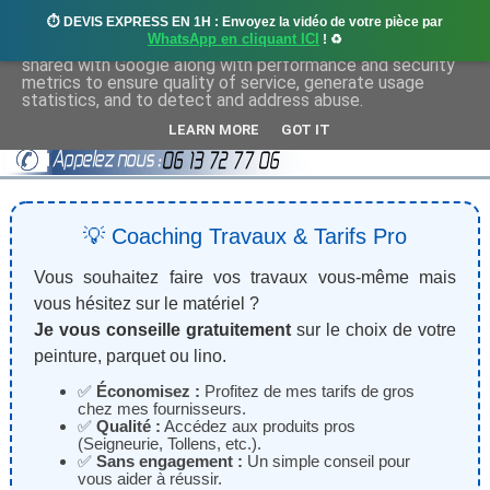
⏱️ DEVIS EXPRESS EN 1H : Envoyez la vidéo de votre pièce par
This site uses cookies from Google to deliver its services
WhatsApp en cliquant ICI
! ♻️
and to analyze traffic. Your IP address and user-agent are
shared with Google along with performance and security
metrics to ensure quality of service, generate usage
statistics, and to detect and address abuse.
LEARN MORE
GOT IT
💡 Coaching Travaux & Tarifs Pro
Vous souhaitez faire vos travaux vous-même mais
vous hésitez sur le matériel ?
Je vous conseille gratuitement
sur le choix de votre
peinture, parquet ou lino.
✅
Économisez :
Profitez de mes tarifs de gros
chez mes fournisseurs.
✅
Qualité :
Accédez aux produits pros
(Seigneurie, Tollens, etc.).
✅
Sans engagement :
Un simple conseil pour
vous aider à réussir.