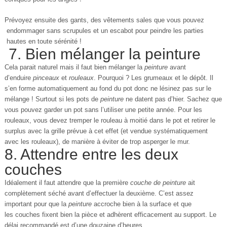
Prévoyez ensuite des gants, des vêtements sales que vous pouvez
endommager sans scrupules et un escabot pour peindre les parties
hautes en toute sérénité !
7. Bien mélanger la peinture
Cela parait naturel mais il faut bien mélanger la
peinture
avant
d’enduire
pinceaux
et
rouleaux
. Pourquoi ? Les grumeaux et le dépôt. Il
s’en forme automatiquement au fond du pot donc ne lésinez pas sur le
mélange ! Surtout si les pots de
peinture
ne datent pas d’hier. Sachez que
vous pouvez garder un pot sans l’utiliser une petite année. Pour les
rouleaux, vous devez tremper le rouleau à moitié dans le pot et retirer le
surplus avec la grille prévue à cet effet (et vendue systématiquement
avec les rouleaux), de manière à éviter de trop asperger le mur.
8. Attendre entre les deux
couches
Idéalement il faut attendre que la première
couche de peinture
ait
complètement séché avant d’effectuer la deuxième. C’est assez
important pour que la
peinture
accroche bien à la surface et que
les couches fixent bien la pièce et adhèrent efficacement au support. Le
délai recommandé est d’une douzaine d’heures.