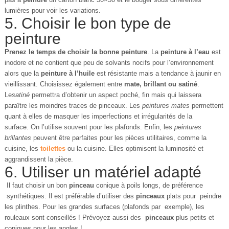
lumières pour voir les variations.
5. Choisir le bon type de
peinture
Prenez le temps de choisir la bonne peinture
. La
peinture à l’eau
est
inodore et ne contient que peu de solvants nocifs pour l’environnement
alors que la
peinture à l’huile
est résistante mais a tendance à jaunir en
vieillissant. Choisissez également entre
mate, brillant ou satiné
.
Le
satiné
permettra d’obtenir un aspect poché, fin mais qui laissera
paraître les moindres traces de pinceaux. Les
peintures mates
permettent
quant à elles de masquer les imperfections et irrégularités de la
surface. On l’utilise souvent pour les plafonds. Enfin, les
peintures
brillantes
peuvent être parfaites pour les pièces utilitaires, comme la
cuisine, les
toilettes
ou la cuisine. Elles optimisent la luminosité et
aggrandissent la pièce.
6. Utiliser un matériel adapté
Il faut choisir un bon
pinceau
conique à poils longs, de préférence
synthétiques. Il est préférable d’utiliser des
pinceaux
plats pour peindre
les plinthes. Pour les grandes surfaces (plafonds par exemple), les
rouleaux sont conseillés ! Prévoyez aussi des
pinceaux
plus petits et
coniques pour les angles !