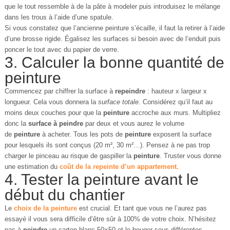
que le tout ressemble à de la pâte à modeler puis introduisez le mélange
dans les trous à l’aide d’une spatule.
Si vous constatez que l’ancienne peinture s’écaille, il faut la retirer à l’aide
d’une brosse rigide. Égalisez les surfaces si besoin avec de l’enduit puis
poncer le tout avec du papier de verre.
3. Calculer la bonne quantité de
peinture
Commencez par chiffrer la surface à
repeindre
: hauteur x largeur x
longueur. Cela vous donnera la
surface totale
. Considérez qu’il faut au
moins deux couches pour que la
peinture
accroche aux murs. Multipliez
donc la
surface à peindre
par deux et vous aurez le volume
de
peinture
à acheter. Tous les pots de
peinture
exposent la surface
pour lesquels ils sont conçus (20 m², 30 m²…). Pensez à ne pas trop
charger le pinceau au risque de gaspiller la
peinture
. Truster vous donne
une estimation du
coût de la repeinte d’un appartement.
4. Tester la peinture avant le
début du chantier
Le
choix de la
peinture
est crucial. Et tant que vous ne l’aurez pas
essayé il vous sera difficile d’être sûr à 100% de votre choix. N’hésitez
pas à
peindre
un carton blanc 50×50 et le bouger sous différentes