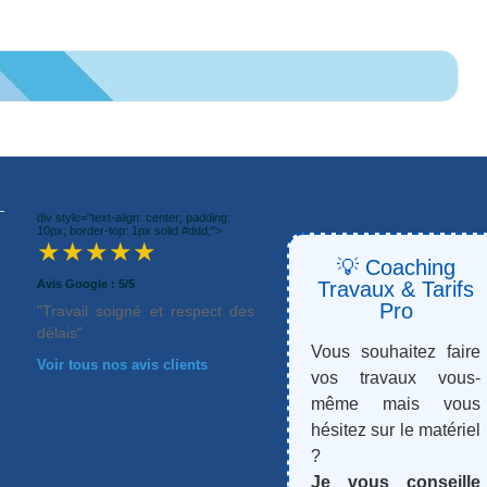
div style="text-align: center; padding:
10px; border-top: 1px solid #ddd;">
★★★★★
💡 Coaching
Avis Google : 5/5
Travaux & Tarifs
Pro
"Travail soigné et respect des
délais"
Vous souhaitez faire
Voir tous nos avis clients
vos travaux vous-
même mais vous
hésitez sur le matériel
?
Je vous conseille