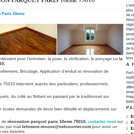
L’en
plus
e Paris 10eme
de r
Nous
régi
Peint
pose
ou p
votr
de b
élec
tous
ntervient pour l’entretien, la pose, la vitrification, le ponçage ou
la
10.
A 
êtement, Bricolage, Application d’enduit et rénovation de
Fort
maît
nous
 75010 intervient auprès des particuliers, professionnels,
atten
prop
ets, du collé au flottant en passant par le traditionnel sur
maga
type
PA
ur toutes demandes de devis bien détaillé et déplacements sur
E
e de
rénovation parquet paris 10eme 75010,
sur
contactez nous
E
ou par mail
lehmane.renove@netcourrier.com
pour avoir un
E
a vos besoins.