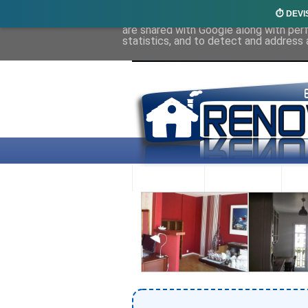
⏱️ DEVI
This site uses cookies from Google to 
are shared with Google along with per
statistics, and to detect and address 
ACCUEIL
RENOVEX
N