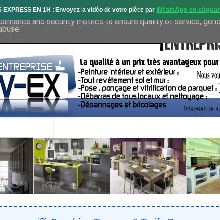
WhatsApp en cliquan
S EXPRESS EN 1H : Envoyez la vidéo de votre pièce par
deliver its services and to analyze traffic. Your IP address and 
formance and security metrics to ensure quality of service, gen
abuse.
OS SERVICES
PROJETS RÉALISÉS
DEMANDE DE DEVIS