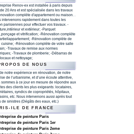
treprise Renov-ex est installée à paris depuis
 de 20 Ans et est spécialisée dans les travaux
énovation complète d'appartement ou maison. .
 intervenons rapidement dans toutes les
on parisiennes pour effectuer vos travaux. -
ure,intérieur et extérieur; -Parquet
,ponçage et vitrification; -Rénovation complète
artiellappartement; -Rénovation complète de
e cuisine; -Rénovation complète de votre salle
ain; -Travaux de remise aux normes
triques; -Travaux de plomberie; -Débarras de
 locaux et nettoyage;
PROPOS DE NOUS
 de notre expérience en rénovation, de notre
rise de l’urbanisme, et d’une écoute attentive,
 sommes à ce jour en mesure de répondre aux
tes des clients les plus exigeants: locataires,
riétaires, syndics de copropriétés, hôpitaux,
sins, etc. Nous intervenons aussi après tout
s de sinistres (Dégâts des eaux, etc.)
RIS-ILE DE FRANCE
ntreprise de peinture Paris
ntreprise de peinture Paris 1er
ntreprise de peinture Paris 2eme