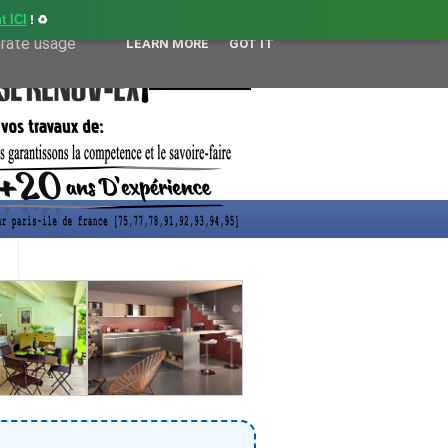
t ICI
! ♻️
user-agent
erate usage
LEARN MORE
GOT IT
CONTACT