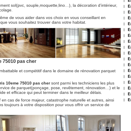
E
nt sol(pvc, souple,moquette,lino…), la décoration d’intérieur,
E
colage.
E
ême de vous aider dans vos choix en vous conseillant en
E
e que vous souhaitez trouver dans votre habitat.
E
E
E
E
E
E
E
 75010 pas cher
E
imbattable et compétitif dans le domaine de rénovation parquet
E
E
E
aris 10eme 75010 pas cher
sont parmi les techniciens les plus
 service de parquet(ponçage, pose, revêtement, rénovation…) et le
E
de et efficace qui peut terminer dans le meilleur délais.
E
 en cas de force majeur, catastrophe naturelle et autres, ainsi
E
 toujours à votre disposition pour vous offrir un service de