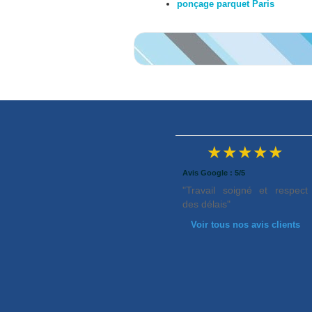
ponçage parquet Paris
★★★★★
Avis Google : 5/5
"Travail soigné et respect
des délais"
Voir tous nos avis clients