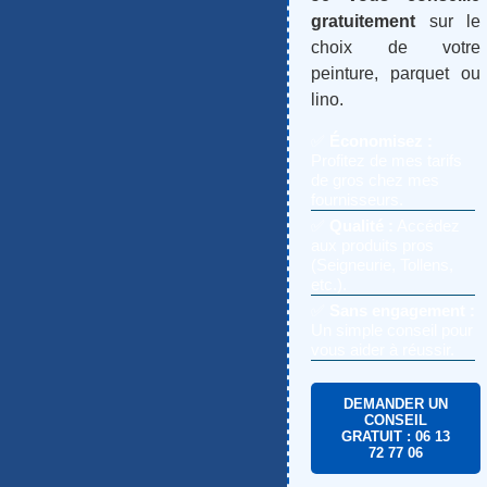
gratuitement
sur le
choix de votre
peinture, parquet ou
lino.
✅
Économisez :
Profitez de mes tarifs
de gros chez mes
fournisseurs.
✅
Qualité :
Accédez
aux produits pros
(Seigneurie, Tollens,
etc.).
✅
Sans engagement :
Un simple conseil pour
vous aider à réussir.
DEMANDER UN
CONSEIL
GRATUIT : 06 13
72 77 06