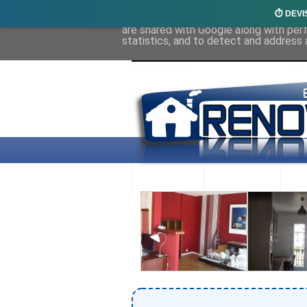
⏱️ DEVI
This site uses cookies from Google to 
are shared with Google along with per
statistics, and to detect and address 
ACCUEIL
RENOVEX
N