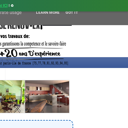
t ICI
! ♻️
user-agent
erate usage
LEARN MORE
GOT IT
CONTACT