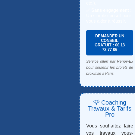
etc.).
✅
Sans engagement :
Un simple conseil pour
vous aider à réussir.
DEMANDER UN
CONSEIL
GRATUIT : 06 13
72 77 06
Service offert par Renov-Ex
pour soutenir les projets de
proximité à Paris.
💡 Coaching
Travaux & Tarifs
Pro
Vous souhaitez faire
vos travaux vous-