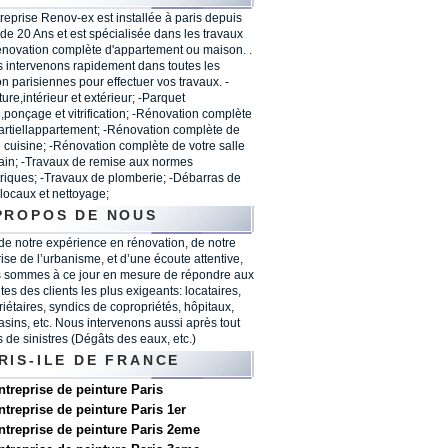
treprise Renov-ex est installée à paris depuis
 de 20 Ans et est spécialisée dans les travaux
énovation complète d'appartement ou maison. .
 intervenons rapidement dans toutes les
on parisiennes pour effectuer vos travaux. -
ure,intérieur et extérieur; -Parquet
,ponçage et vitrification; -Rénovation complète
artiellappartement; -Rénovation complète de
e cuisine; -Rénovation complète de votre salle
ain; -Travaux de remise aux normes
triques; -Travaux de plomberie; -Débarras de
 locaux et nettoyage;
PROPOS DE NOUS
 de notre expérience en rénovation, de notre
rise de l’urbanisme, et d’une écoute attentive,
 sommes à ce jour en mesure de répondre aux
tes des clients les plus exigeants: locataires,
riétaires, syndics de copropriétés, hôpitaux,
sins, etc. Nous intervenons aussi après tout
s de sinistres (Dégâts des eaux, etc.)
RIS-ILE DE FRANCE
ntreprise de peinture Paris
ntreprise de peinture Paris 1er
ntreprise de peinture Paris 2eme