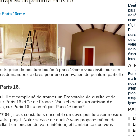
L’en
plus
e Paris 16eme
de r
Nous
régi
Peint
pose
ou p
votr
de b
élec
tous
A 
ntreprise de peinture basée à paris 10ème vous invite sur son
Fort
os demandes de devis pour une rénovation de peinture partielle
maît
nous
Paris 16.
atten
prop
ui, il est compliqué de trouver un Prestataire de qualité et de
maga
ur Paris 16 et île de France. Vous cherchez
un artisan de
type
us, sur Paris 16 ou en région Paris 16ienne?
PA
 77 06
, nous constatons ensemble un devis peinture sur mesure,
E
 votre projet. Notre service de qualité vous propose même de
llant en fonction de votre intérieur, et l’ambiance que vous
E
E