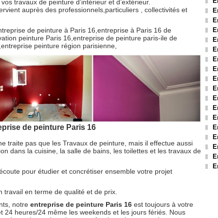
E
os travaux de peinture d’intérieur et d’extérieur.
rvient auprès des professionnels,particuliers , collectivités et
E
E
ntreprise de peinture à Paris 16,entreprise à Paris 16 de
E
ation peinture Paris 16,entreprise de peinture paris-ile de
E
,entreprise peinture région parisienne,
E
E
E
E
E
E
E
E
eprise de peinture Paris 16
E
E
e traite pas que les Travaux de peinture, mais il effectue aussi
E
on dans la cuisine, la salle de bains, les toilettes et les travaux de
E
E
 écoute pour étudier et concrétiser ensemble votre projet
travail en terme de qualité et de prix.
ents, notre
entreprise de peinture Paris 16
est toujours à votre
/7 et 24 heures/24 même les weekends et les jours fériés. Nous