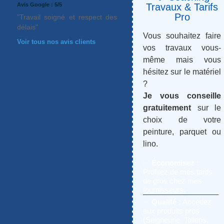
Avis Google : 5/5
Travaux & Tarifs
Pro
"Travail soigné et respect des
délais"
Vous souhaitez faire
Voir tous nos avis clients
vos travaux vous-
même mais vous
hésitez sur le matériel
?
Je vous conseille
gratuitement
sur le
choix de votre
peinture, parquet ou
lino.
✅
Économisez :
Profitez de mes tarifs
de gros chez mes
fournisseurs.
✅
Qualité :
Accédez
aux produits pros
(Seigneurie, Tollens,