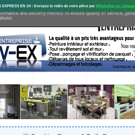
WhatsApp en cliquan
S EXPRESS EN 1H : Envoyez la vidéo de votre pièce par
deliver its services and to analyze traffic. Your IP address and 
formance and security metrics to ensure quality of service, gen
abuse.
OS SERVICES
PROJETS RÉALISÉS
DEMANDE DE DEVIS