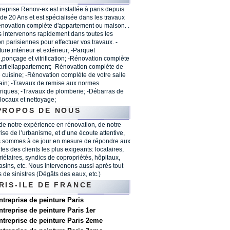
treprise Renov-ex est installée à paris depuis
 de 20 Ans et est spécialisée dans les travaux
énovation complète d'appartement ou maison. .
 intervenons rapidement dans toutes les
on parisiennes pour effectuer vos travaux. -
ure,intérieur et extérieur; -Parquet
,ponçage et vitrification; -Rénovation complète
artiellappartement; -Rénovation complète de
e cuisine; -Rénovation complète de votre salle
ain; -Travaux de remise aux normes
triques; -Travaux de plomberie; -Débarras de
 locaux et nettoyage;
PROPOS DE NOUS
 de notre expérience en rénovation, de notre
rise de l’urbanisme, et d’une écoute attentive,
 sommes à ce jour en mesure de répondre aux
tes des clients les plus exigeants: locataires,
riétaires, syndics de copropriétés, hôpitaux,
sins, etc. Nous intervenons aussi après tout
s de sinistres (Dégâts des eaux, etc.)
RIS-ILE DE FRANCE
ntreprise de peinture Paris
ntreprise de peinture Paris 1er
ntreprise de peinture Paris 2eme