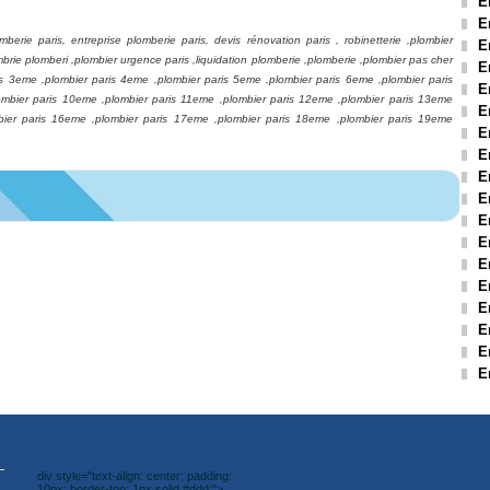
E
E
mberie paris, entreprise plomberie paris, devis rénovation paris , robinetterie ,plombier
E
mbrie plomberi ,plombier urgence paris ,liquidation plomberie ,plomberie ,plombier pas cher
E
is 3eme ,plombier paris 4eme ,plombier paris 5eme ,plombier paris 6eme ,plombier paris
E
ombier paris 10eme ,plombier paris 11eme ,plombier paris 12eme ,plombier paris 13eme
E
bier paris 16eme ,plombier paris 17eme ,plombier paris 18eme ,plombier paris 19eme
E
E
E
E
E
E
E
E
E
E
E
E
div style="text-align: center; padding:
10px; border-top: 1px solid #ddd;">