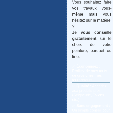
Vous souhaitez faire
vos travaux vous-
même mais vous
hésitez sur le matériel
?
Je vous conseille
gratuitement
sur le
choix de votre
peinture, parquet ou
lino.
✅
Économisez :
Profitez de mes tarifs
de gros chez mes
fournisseurs.
✅
Qualité :
Accédez
aux produits pros
(Seigneurie, Tollens,
etc.).
✅
Sans engagement :
Un simple conseil pour