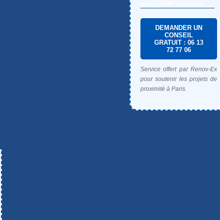
vous aider à réussir.
DEMANDER UN
CONSEIL
GRATUIT : 06 13
72 77 06
Service offert par Renov-Ex
pour soutenir les projets de
proximité à Paris.