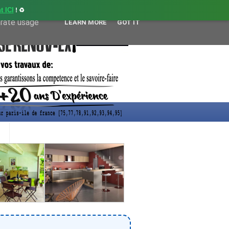
t ICI
! ♻️
user-agent
erate usage
LEARN MORE
GOT IT
CONTACT