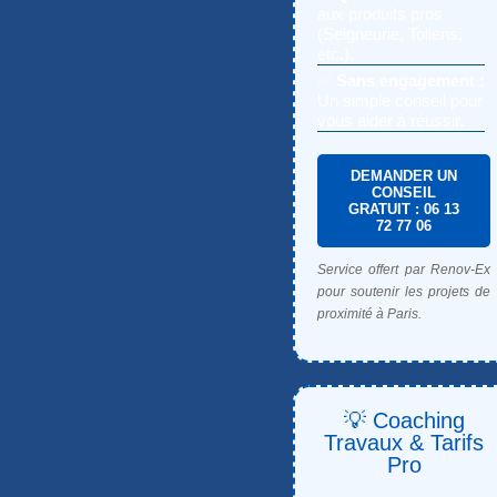
aux produits pros
(Seigneurie, Tollens,
etc.).
✅
Sans engagement :
Un simple conseil pour
vous aider à réussir.
DEMANDER UN
CONSEIL
GRATUIT : 06 13
72 77 06
Service offert par Renov-Ex
pour soutenir les projets de
proximité à Paris.
💡 Coaching
Travaux & Tarifs
Pro