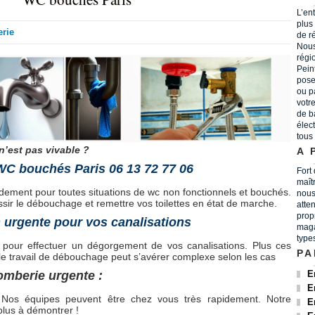
L’en
plus
rie
de r
Nous
régi
Peint
pose
ou p
votr
de b
élec
tous
’est pas vivable ?
A 
WC bouchés Paris 06 13 72 77 06
Fort
maît
idement pour toutes situations de wc non fonctionnels et bouchés.
nous
éussir le débouchage et remettre vos toilettes en état de marche.
atten
prop
n urgente pour vos canalisations
maga
type
ner pour effectuer un dégorgement de vos canalisations. Plus ces
PA
 le travail de débouchage peut s’avérer complexe selon les cas
omberie urgente :
E
E
 Nos équipes peuvent être chez vous très rapidement. Notre
E
lus à démontrer !