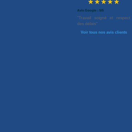
★★★★★
Avis Google : 5/5
"Travail soigné et respect
des délais"
Voir tous nos avis clients