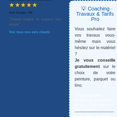
★★★★★
💡 Coaching
Avis Google : 5/5
Travaux & Tarifs
Pro
"Travail soigné et respect des
délais"
Vous souhaitez faire
Voir tous nos avis clients
vos travaux vous-
même mais vous
hésitez sur le matériel
?
Je vous conseille
gratuitement
sur le
choix de votre
peinture, parquet ou
lino.
✅
Économisez :
Profitez de mes tarifs
de gros chez mes
fournisseurs.
✅
Qualité :
Accédez