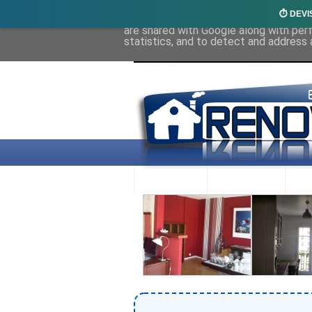
⏱️ DEVI
This site uses cookies from Google to 
are shared with Google along with per
statistics, and to detect and address 
ACCUEIL
RENOVEX
N