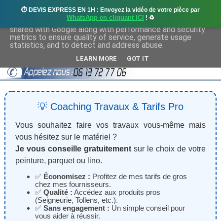
⏱️ DEVIS EXPRESS EN 1H : Envoyez la vidéo de votre pièce par
This site uses cookies from Google to deliver its services
WhatsApp en cliquant ICI
! ♻️
and to analyze traffic. Your IP address and user-agent are
shared with Google along with performance and security
metrics to ensure quality of service, generate usage
statistics, and to detect and address abuse.
LEARN MORE
GOT IT
💡 Coaching Travaux & Tarifs Pro
Vous souhaitez faire vos travaux vous-même mais
vous hésitez sur le matériel ?
Je vous conseille gratuitement
sur le choix de votre
peinture, parquet ou lino.
✅
Économisez :
Profitez de mes tarifs de gros
chez mes fournisseurs.
✅
Qualité :
Accédez aux produits pros
(Seigneurie, Tollens, etc.).
✅
Sans engagement :
Un simple conseil pour
vous aider à réussir.