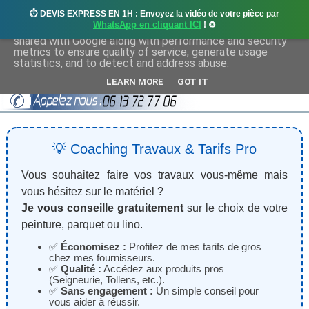
⏱️ DEVIS EXPRESS EN 1H : Envoyez la vidéo de votre pièce par
This site uses cookies from Google to deliver its services
WhatsApp en cliquant ICI
! ♻️
and to analyze traffic. Your IP address and user-agent are
shared with Google along with performance and security
metrics to ensure quality of service, generate usage
statistics, and to detect and address abuse.
LEARN MORE
GOT IT
💡 Coaching Travaux & Tarifs Pro
Vous souhaitez faire vos travaux vous-même mais
vous hésitez sur le matériel ?
Je vous conseille gratuitement
sur le choix de votre
peinture, parquet ou lino.
✅
Économisez :
Profitez de mes tarifs de gros
chez mes fournisseurs.
✅
Qualité :
Accédez aux produits pros
(Seigneurie, Tollens, etc.).
✅
Sans engagement :
Un simple conseil pour
vous aider à réussir.