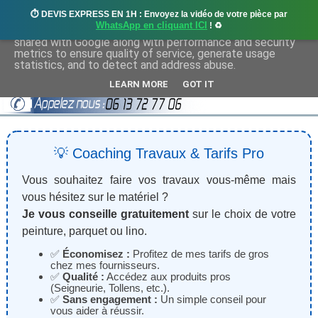
⏱️ DEVIS EXPRESS EN 1H : Envoyez la vidéo de votre pièce par
This site uses cookies from Google to deliver its services
WhatsApp en cliquant ICI
! ♻️
and to analyze traffic. Your IP address and user-agent are
shared with Google along with performance and security
metrics to ensure quality of service, generate usage
statistics, and to detect and address abuse.
LEARN MORE
GOT IT
💡 Coaching Travaux & Tarifs Pro
Vous souhaitez faire vos travaux vous-même mais
vous hésitez sur le matériel ?
Je vous conseille gratuitement
sur le choix de votre
peinture, parquet ou lino.
✅
Économisez :
Profitez de mes tarifs de gros
chez mes fournisseurs.
✅
Qualité :
Accédez aux produits pros
(Seigneurie, Tollens, etc.).
✅
Sans engagement :
Un simple conseil pour
vous aider à réussir.