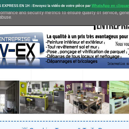
WhatsApp en cliquan
S EXPRESS EN 1H : Envoyez la vidéo de votre pièce par
deliver its services and to analyze traffic. Your IP address and 
formance and security metrics to ensure quality of service, gen
abuse.
OS SERVICES
PROJETS RÉALISÉS
DEMANDE DE DEVIS