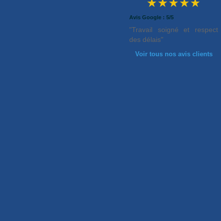
★★★★★
Avis Google : 5/5
"Travail soigné et respect
des délais"
Voir tous nos avis clients