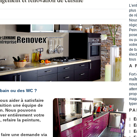
L’en
plus
de r
Nous
régi
Peint
pose
ou p
votr
de b
élec
tous
A 
Fort
maît
nous
atten
 bain ou des WC ?
prop
maga
ous aider à satisfaire
type
sition une équipe de
ion. Nous pouvons
PA
ver entièrement votre
E
 refaire la peinture,
E
E
à faire une demande via