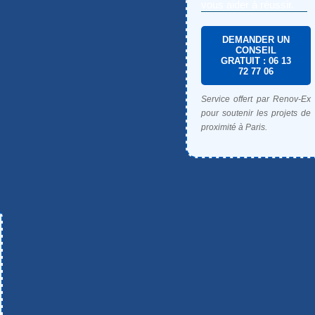
vous aider à réussir.
DEMANDER UN
CONSEIL
GRATUIT : 06 13
72 77 06
Service offert par Renov-Ex
pour soutenir les projets de
proximité à Paris.