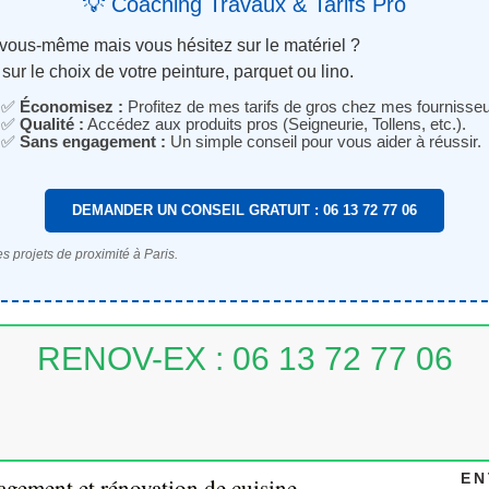
💡 Coaching Travaux & Tarifs Pro
 vous-même mais vous hésitez sur le matériel ?
sur le choix de votre peinture, parquet ou lino.
✅
Économisez :
Profitez de mes tarifs de gros chez mes fournisseu
✅
Qualité :
Accédez aux produits pros (Seigneurie, Tollens, etc.).
✅
Sans engagement :
Un simple conseil pour vous aider à réussir.
DEMANDER UN CONSEIL GRATUIT : 06 13 72 77 06
s projets de proximité à Paris.
RENOV-EX : 06 13 72 77 06
EN
gement et rénovation de cuisine