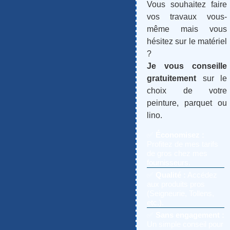
Vous souhaitez faire
vos travaux vous-
même mais vous
hésitez sur le matériel
?
Je vous conseille
gratuitement
sur le
choix de votre
peinture, parquet ou
lino.
✅
Économisez :
Profitez de mes tarifs
de gros chez mes
fournisseurs.
✅
Qualité :
Accédez
aux produits pros
(Seigneurie, Tollens,
etc.).
✅
Sans engagement :
Un simple conseil pour