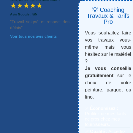
★★★★★
💡 Coaching
Avis Google : 5/5
Travaux & Tarifs
Pro
"Travail soigné et respect des
délais"
Vous souhaitez faire
Voir tous nos avis clients
vos travaux vous-
même mais vous
hésitez sur le matériel
?
Je vous conseille
gratuitement
sur le
choix de votre
peinture, parquet ou
lino.
✅
Économisez :
Profitez de mes tarifs
de gros chez mes
fournisseurs.
✅
Qualité :
Accédez