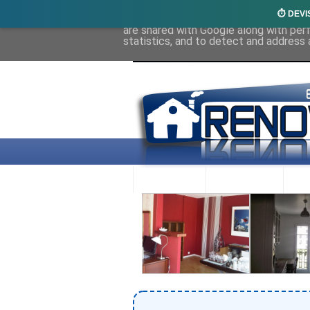
⏱️ DEVI
This site uses cookies from Google to 
are shared with Google along with per
statistics, and to detect and address 
ACCUEIL
RENOVEX
N