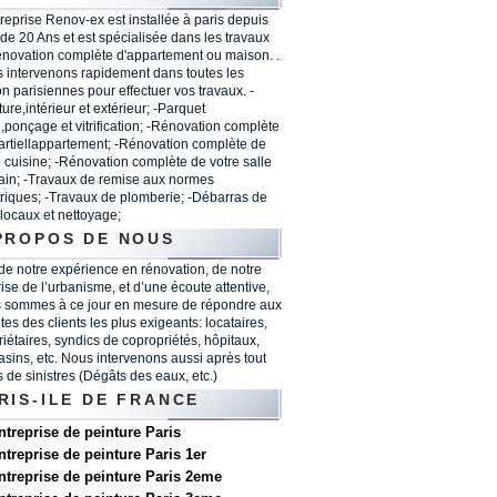
treprise Renov-ex est installée à paris depuis
 de 20 Ans et est spécialisée dans les travaux
énovation complète d'appartement ou maison. .
 intervenons rapidement dans toutes les
on parisiennes pour effectuer vos travaux. -
ure,intérieur et extérieur; -Parquet
,ponçage et vitrification; -Rénovation complète
artiellappartement; -Rénovation complète de
e cuisine; -Rénovation complète de votre salle
ain; -Travaux de remise aux normes
triques; -Travaux de plomberie; -Débarras de
 locaux et nettoyage;
PROPOS DE NOUS
 de notre expérience en rénovation, de notre
rise de l’urbanisme, et d’une écoute attentive,
 sommes à ce jour en mesure de répondre aux
tes des clients les plus exigeants: locataires,
riétaires, syndics de copropriétés, hôpitaux,
sins, etc. Nous intervenons aussi après tout
s de sinistres (Dégâts des eaux, etc.)
RIS-ILE DE FRANCE
ntreprise de peinture Paris
ntreprise de peinture Paris 1er
ntreprise de peinture Paris 2eme