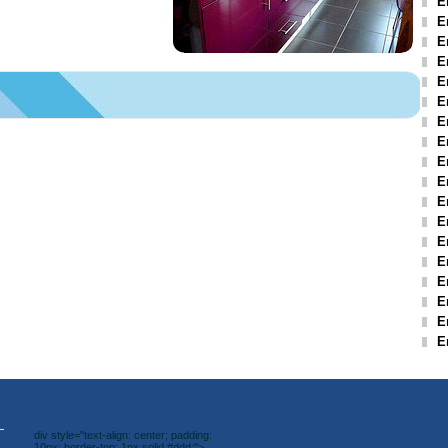
E
E
E
E
E
E
E
E
E
E
E
E
E
E
E
E
E
E
div style="text-align: center; padding:
10px; border-top: 1px solid #ddd;">