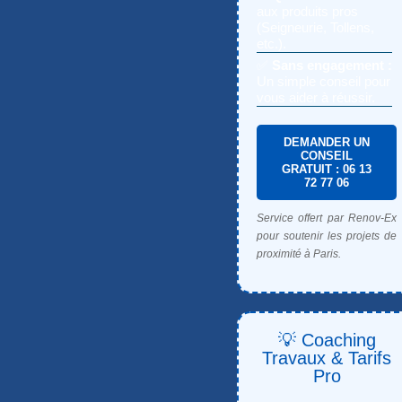
aux produits pros
(Seigneurie, Tollens,
etc.).
✅
Sans engagement :
Un simple conseil pour
vous aider à réussir.
DEMANDER UN
CONSEIL
GRATUIT : 06 13
72 77 06
Service offert par Renov-Ex
pour soutenir les projets de
proximité à Paris.
💡 Coaching
Travaux & Tarifs
Pro