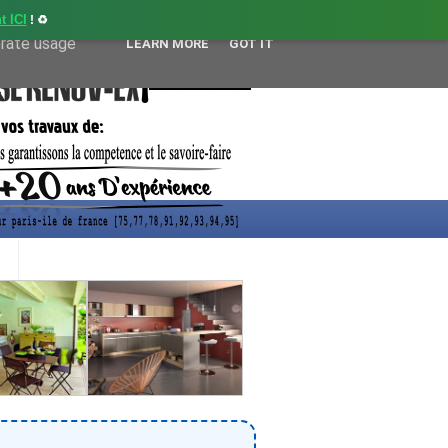
t ICI
! ♻️
user-agent
erate usage
LEARN MORE
GOT IT
CONTACT